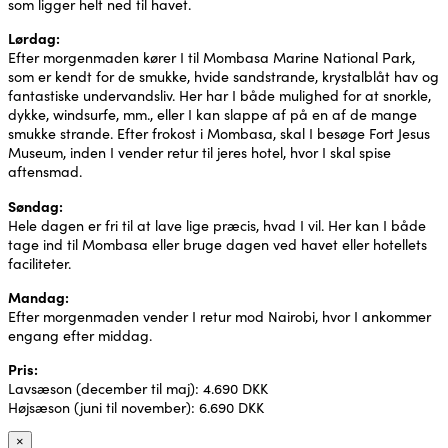
som ligger helt ned til havet.
Lørdag:
Efter morgenmaden kører I til Mombasa Marine National Park,
som er kendt for de smukke, hvide sandstrande, krystalblåt hav og
fantastiske undervandsliv. Her har I både mulighed for at snorkle,
dykke, windsurfe, mm., eller I kan slappe af på en af de mange
smukke strande. Efter frokost i Mombasa, skal I besøge Fort Jesus
Museum, inden I vender retur til jeres hotel, hvor I skal spise
aftensmad.
Søndag:
Hele dagen er fri til at lave lige præcis, hvad I vil. Her kan I både
tage ind til Mombasa eller bruge dagen ved havet eller hotellets
faciliteter.
Mandag:
Efter morgenmaden vender I retur mod Nairobi, hvor I ankommer
engang efter middag.
Pris:
Lavsæson (december til maj): 4.690 DKK
Højsæson (juni til november): 6.690 DKK
×