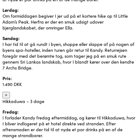
Lørdag:
Om formiddagen begiver I jer ud på et kortere hike op til Little
Adam’s Peak. Herfra er der en smuk udsigt udover
bjerglandskabet, der omringer Ella.
Søndag:
I har tid til at gå rundt i byen, shoppe eller slappe af på nogen af
byens spa-hoteller, inden turen går retur til Kandy. Returrejsen
foregår med det berømte tog, som tager jeg på en smuk rute
gennem Sri Lankas landskab, hvor I blandt kører over den kendte
7 Archs Bridge.
Pris:
1.490 DKK
×
Hikkaduwa – 3 dage
Fredag:
I forlader Kandy fredag eftermiddag, og kører til Hikkaduwa, hvor
I bliver indlogeret på et hotel direkte ved stranden. Efter
aftensmaden er der tid til at nyde et par drinks på en af de
mange strandbarer.