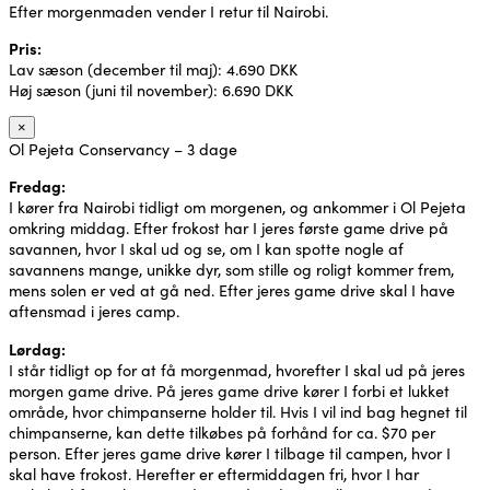
Efter morgenmaden vender I retur til Nairobi.
Pris:
Lav sæson (december til maj): 4.690 DKK
Høj sæson (juni til november): 6.690 DKK
×
Ol Pejeta Conservancy – 3 dage
Fredag:
I kører fra Nairobi tidligt om morgenen, og ankommer i Ol Pejeta
omkring middag. Efter frokost har I jeres første game drive på
savannen, hvor I skal ud og se, om I kan spotte nogle af
savannens mange, unikke dyr, som stille og roligt kommer frem,
mens solen er ved at gå ned. Efter jeres game drive skal I have
aftensmad i jeres camp.
Lørdag:
I står tidligt op for at få morgenmad, hvorefter I skal ud på jeres
morgen game drive. På jeres game drive kører I forbi et lukket
område, hvor chimpanserne holder til. Hvis I vil ind bag hegnet til
chimpanserne, kan dette tilkøbes på forhånd for ca. $70 per
person. Efter jeres game drive kører I tilbage til campen, hvor I
skal have frokost. Herefter er eftermiddagen fri, hvor I har