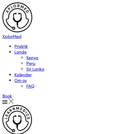
XplorMed
Praktik
Lande
Kenya
Peru
Sri Lanka
Kalender
Om os
FAQ
Book