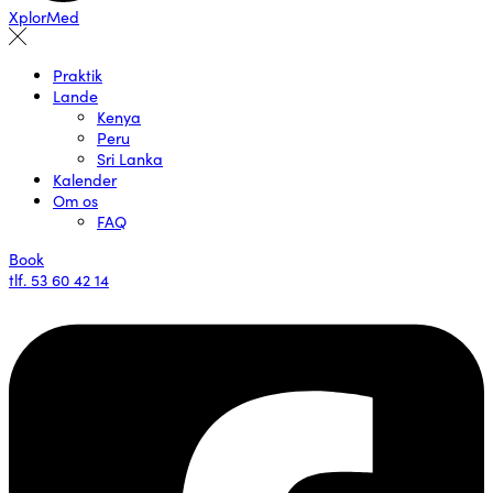
XplorMed
Praktik
Lande
Kenya
Peru
Sri Lanka
Kalender
Om os
FAQ
Book
tlf. 53 60 42 14