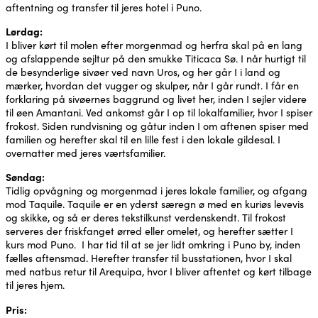
aftentning og transfer til jeres hotel i Puno.
Lørdag:
I bliver kørt til molen efter morgenmad og herfra skal på en lang
og afslappende sejltur på den smukke Titicaca Sø. I når hurtigt til
de besynderlige sivøer ved navn Uros, og her går I i land og
mærker, hvordan det vugger og skulper, når I går rundt. I får en
forklaring på sivøernes baggrund og livet her, inden I sejler videre
til øen Amantani. Ved ankomst går I op til lokalfamilier, hvor I spiser
frokost. Siden rundvisning og gåtur inden I om aftenen spiser med
familien og herefter skal til en lille fest i den lokale gildesal. I
overnatter med jeres værtsfamilier.
Søndag:
Tidlig opvågning og morgenmad i jeres lokale familier, og afgang
mod Taquile. Taquile er en yderst særegn ø med en kuriøs levevis
og skikke, og så er deres tekstilkunst verdenskendt. Til frokost
serveres der friskfanget ørred eller omelet, og herefter sætter I
kurs mod Puno. I har tid til at se jer lidt omkring i Puno by, inden
fælles aftensmad. Herefter transfer til busstationen, hvor I skal
med natbus retur til Arequipa, hvor I bliver aftentet og kørt tilbage
til jeres hjem.
Pris: