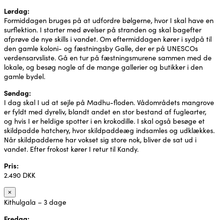
Lørdag:
Formiddagen bruges på at udfordre bølgerne, hvor I skal have en
surflektion. I starter med øvelser på stranden og skal bagefter
afprøve de nye skills i vandet. Om eftermiddagen kører i sydpå til
den gamle koloni- og fæstningsby Galle, der er på UNESCOs
verdensarvsliste. Gå en tur på fæstningsmurene sammen med de
lokale, og besøg nogle af de mange gallerier og butikker i den
gamle bydel.
Søndag:
I dag skal I ud at sejle på Madhu-floden. Vådområdets mangrove
er fyldt med dyreliv, blandt andet en stor bestand af fuglearter,
og hvis I er heldige spotter i en krokodille. I skal også besøge et
skildpadde hatchery, hvor skildpaddeæg indsamles og udklækkes.
Når skildpadderne har vokset sig store nok, bliver de sat ud i
vandet. Efter frokost kører I retur til Kandy.
Pris:
2.490 DKK
×
Kithulgala – 3 dage
Fredag: