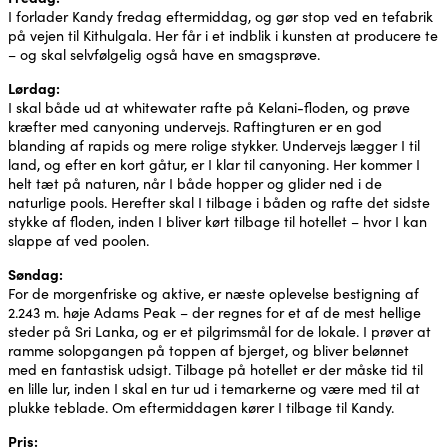
I forlader Kandy fredag eftermiddag, og gør stop ved en tefabrik
på vejen til Kithulgala. Her får i et indblik i kunsten at producere te
– og skal selvfølgelig også have en smagsprøve.
Lørdag:
I skal både ud at whitewater rafte på Kelani-floden, og prøve
kræfter med canyoning undervejs. Raftingturen er en god
blanding af rapids og mere rolige stykker. Undervejs lægger I til
land, og efter en kort gåtur, er I klar til canyoning. Her kommer I
helt tæt på naturen, når I både hopper og glider ned i de
naturlige pools. Herefter skal I tilbage i båden og rafte det sidste
stykke af floden, inden I bliver kørt tilbage til hotellet – hvor I kan
slappe af ved poolen.
Søndag:
For de morgenfriske og aktive, er næste oplevelse bestigning af
2.243 m. høje Adams Peak – der regnes for et af de mest hellige
steder på Sri Lanka, og er et pilgrimsmål for de lokale. I prøver at
ramme solopgangen på toppen af bjerget, og bliver belønnet
med en fantastisk udsigt. Tilbage på hotellet er der måske tid til
en lille lur, inden I skal en tur ud i temarkerne og være med til at
plukke teblade. Om eftermiddagen kører I tilbage til Kandy.
Pris: