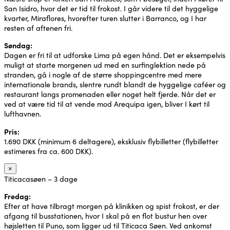
San Isidro, hvor det er tid til frokost. I går videre til det hyggelige
kvarter, Miraflores, hvorefter turen slutter i Barranco, og I har
resten af aftenen fri.
Søndag:
Dagen er fri til at udforske Lima på egen hånd. Det er eksempelvis
muligt at starte morgenen ud med en surfinglektion nede på
stranden, gå i nogle af de større shoppingcentre med mere
internationale brands, slentre rundt blandt de hyggelige caféer og
restaurant langs promenaden eller noget helt fjerde. Når det er
ved at være tid til at vende mod Arequipa igen, bliver I kørt til
lufthavnen.
Pris:
1.690 DKK (minimum 6 deltagere), eksklusiv flybilletter (flybilletter
estimeres fra ca. 600 DKK).
×
Titicacasøen – 3 dage
Fredag:
Efter at have tilbragt morgen på klinikken og spist frokost, er der
afgang til busstationen, hvor I skal på en flot bustur hen over
højsletten til Puno, som ligger ud til Titicaca Søen. Ved ankomst