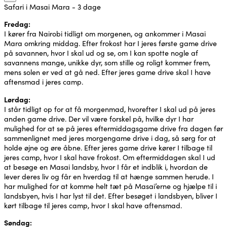
Safari i Masai Mara - 3 dage
Fredag:
I kører fra Nairobi tidligt om morgenen, og ankommer i Masai
Mara omkring middag. Efter frokost har I jeres første game drive
på savannen, hvor I skal ud og se, om I kan spotte nogle af
savannens mange, unikke dyr, som stille og roligt kommer frem,
mens solen er ved at gå ned. Efter jeres game drive skal I have
aftensmad i jeres camp.
Lørdag:
I står tidligt op for at få morgenmad, hvorefter I skal ud på jeres
anden game drive. Der vil være forskel på, hvilke dyr I har
mulighed for at se på jeres eftermiddagsgame drive fra dagen før
sammenlignet med jeres morgengame drive i dag, så sørg for at
holde øjne og øre åbne. Efter jeres game drive kører I tilbage til
jeres camp, hvor I skal have frokost. Om eftermiddagen skal I ud
at besøge en Masai landsby, hvor I får et indblik i, hvordan de
lever deres liv og får en hverdag til at hænge sammen herude. I
har mulighed for at komme helt tæt på Masai’erne og hjælpe til i
landsbyen, hvis I har lyst til det. Efter besøget i landsbyen, bliver I
kørt tilbage til jeres camp, hvor I skal have aftensmad.
Søndag: