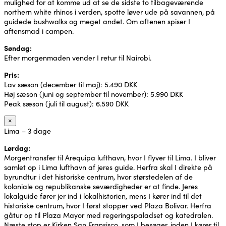
mulighed for at komme ud at se de sidste to tilbageværende
northern white rhinos i verden, spotte løver ude på savannen, på
guidede bushwalks og meget andet. Om aftenen spiser I
aftensmad i campen.
Søndag:
Efter morgenmaden vender I retur til Nairobi.
Pris:
Lav sæson (december til maj): 5.490 DKK
Høj sæson (juni og september til november): 5.990 DKK
Peak sæson (juli til august): 6.590 DKK
×
Lima – 3 dage
Lørdag:
Morgentransfer til Arequipa lufthavn, hvor I flyver til Lima. I bliver
samlet op i Lima lufthavn af jeres guide. Herfra skal I direkte på
byrundtur i det historiske centrum, hvor størstedelen af de
koloniale og republikanske seværdigheder er at finde. Jeres
lokalguide fører jer ind i lokalhistorien, mens I kører ind til det
historiske centrum, hvor I først stopper ved Plaza Bolivar. Herfra
gåtur op til Plaza Mayor med regeringspaladset og katedralen.
Næste stop er Kirken San Fransisco, som I besøger, inden I kører til