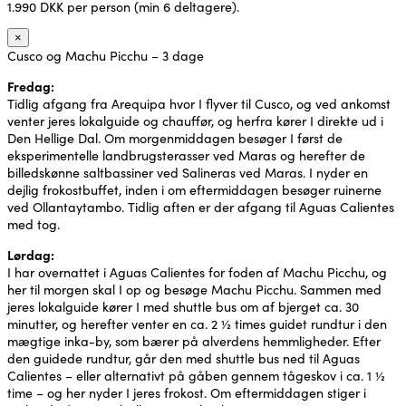
1.990 DKK per person (min 6 deltagere).
×
Cusco og Machu Picchu – 3 dage
Fredag:
Tidlig afgang fra Arequipa hvor I flyver til Cusco, og ved ankomst
venter jeres lokalguide og chauffør, og herfra kører I direkte ud i
Den Hellige Dal. Om morgenmiddagen besøger I først de
eksperimentelle landbrugsterasser ved Maras og herefter de
billedskønne saltbassiner ved Salineras ved Maras. I nyder en
dejlig frokostbuffet, inden i om eftermiddagen besøger ruinerne
ved Ollantaytambo. Tidlig aften er der afgang til Aguas Calientes
med tog.
Lørdag:
I har overnattet i Aguas Calientes for foden af Machu Picchu, og
her til morgen skal I op og besøge Machu Picchu. Sammen med
jeres lokalguide kører I med shuttle bus om af bjerget ca. 30
minutter, og herefter venter en ca. 2 ½ times guidet rundtur i den
mægtige inka-by, som bærer på alverdens hemmligheder. Efter
den guidede rundtur, går den med shuttle bus ned til Aguas
Calientes – eller alternativt på gåben gennem tågeskov i ca. 1 ½
time – og her nyder I jeres frokost. Om eftermiddagen stiger i